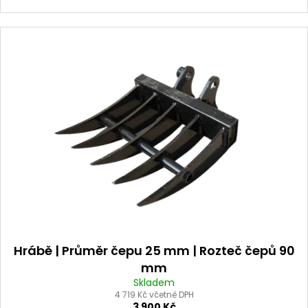
č
u
j
e
m
e
Hrábě | Průměr čepu 25 mm | Rozteč čepů 90
mm
Skladem
4 719 Kč včetně DPH
3 900 Kč