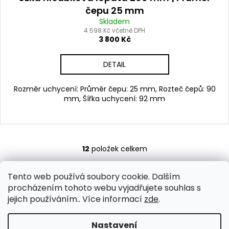
čepu 25 mm
Skladem
4 598 Kč včetně DPH
3 800 Kč
DETAIL
Rozměr uchycení: Průměr čepu: 25 mm, Rozteč čepů: 90
mm, Šířka uchycení: 92 mm
12
položek celkem
O
v
Z
l
Tento web používá soubory cookie. Dalším
á
á
procházením tohoto webu vyjadřujete souhlas s
Doprava a platba
Obchodní podmínky
d
p
jejich používáním.. Více informací
Podmínky ochrany osobních údajů
zde
Reklamační řád
.
Cookies
oTECHride.cz - elektomotorky
a
a
c
Nastavení
t