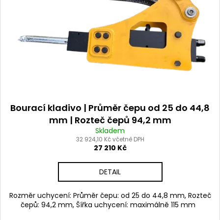
s
a
o
p
j
d
r
í
u
o
t
k
d
?
t
u
ů
k
t
ů
Bourací kladivo | Průměr čepu od 25 do 44,8
HLEDAT
mm | Rozteč čepů 94,2 mm
Skladem
32 924,10 Kč včetně DPH
27 210 Kč
D
o
DETAIL
p
o
Rozměr uchycení: Průměr čepu: od 25 do 44,8 mm, Rozteč
r
čepů: 94,2 mm, Šířka uchycení: maximálně 115 mm
u