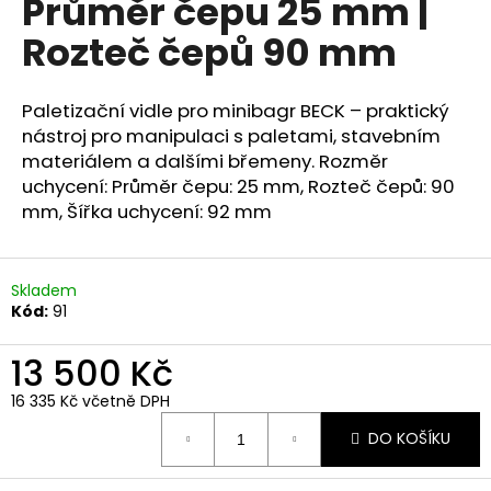
Průměr čepu 25 mm |
a
Rozteč čepů 90 mm
j
í
t
Paletizační vidle pro minibagr BECK – praktický
nástroj pro manipulaci s paletami, stavebním
?
materiálem a dalšími břemeny. Rozměr
uchycení: Průměr čepu: 25 mm, Rozteč čepů: 90
mm, Šířka uchycení: 92 mm
HLEDAT
Skladem
Kód:
91
D
13 500 Kč
o
p
16 335 Kč včetně DPH
o
Měrná
DO KOŠÍKU
cena:
r
u