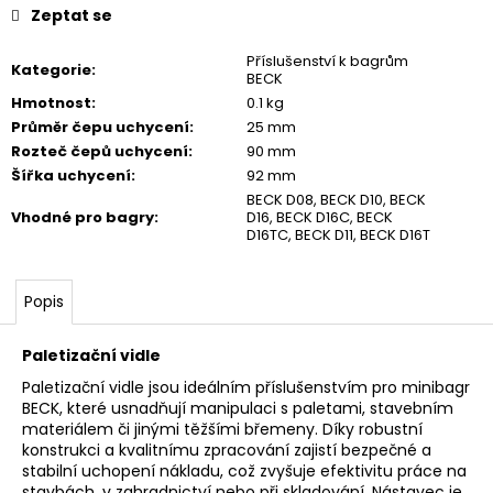
č
Zeptat se
u
j
Příslušenství k bagrům
Kategorie
:
e
BECK
m
Hmotnost
:
0.1 kg
e
Průměr čepu uchycení
:
25 mm
Rozteč čepů uchycení
:
90 mm
Šířka uchycení
:
92 mm
BECK D08, BECK D10, BECK
Vhodné pro bagry
:
D16, BECK D16C, BECK
D16TC, BECK D11, BECK D16T
Popis
Paletizační vidle
Paletizační vidle jsou ideálním příslušenstvím pro minibagr
BECK, které usnadňují manipulaci s paletami, stavebním
materiálem či jinými těžšími břemeny. Díky robustní
konstrukci a kvalitnímu zpracování zajistí bezpečné a
stabilní uchopení nákladu, což zvyšuje efektivitu práce na
stavbách, v zahradnictví nebo při skladování. Nástavec je