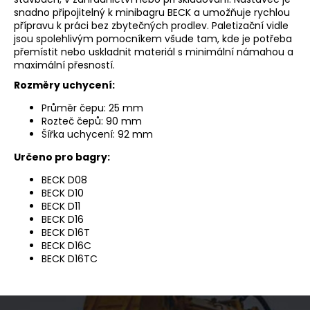
snadno připojitelný k minibagru BECK a umožňuje rychlou
přípravu k práci bez zbytečných prodlev. Paletizační vidle
jsou spolehlivým pomocníkem všude tam, kde je potřeba
přemístit nebo uskladnit materiál s minimální námahou a
maximální přesností.
Rozměry uchycení:
Průměr čepu: 25 mm
Rozteč čepů: 90 mm
Šířka uchycení: 92 mm
Určeno pro bagry:
BECK D08
BECK D10
BECK D11
BECK D16
BECK D16T
BECK D16C
BECK D16TC