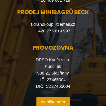
+420 469 681 729
PRODEJ MINIBAGRŮ BECK
f.drahokoupil@email.cz
+420 775 619 997
PROVOZOVNA
DESO Kunčí s.r.o.
Kunčí 55
538 21 Slatiňany
IČ: 27465004
DIČ: CZ27465004
Napište nám