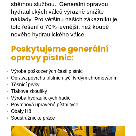
sběrnou službou.. Generální opravou
a
hydraulických válců výrazně snížíte
j
náklady. Pro většinu našich zákazníku je
í
toto řešení o 70% levnější, než koupě
t
nového hydraulického válce.
?
Poskytujeme generální
opravy pístnic:
HLEDAT
Výroba poškozených částí pístnic
Oprava povrchu pístních tyčí tvrdým chromováním
Těsnící prvky
Tlakové zkoušky
D
Výroba hydraulických hadic
o
Povrchová upravené pístní tyče
p
Obaly H8
o
Soustružnické práce
r
u