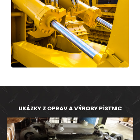
č
u
j
e
m
e
UKÁZKY Z OPRAV A VÝROBY PÍSTNIC