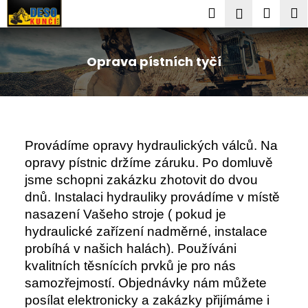
K
Přejít
Hledat
Nákup
M
Přihlášení
na
o
obsah
Zpět
Zpět
košík
š
í
Oprava pístních tyčí
C
k
o
p
o
t
Provádíme opravy hydraulických válců. Na
ř
opravy pístnic držíme záruku. Po domluvě
e
jsme schopni zakázku zhotovit do dvou
b
dnů. Instalaci hydrauliky provádíme v místě
u
nasazení Vašeho stroje ( pokud je
hydraulické zařízení nadměrné, instalace
j
probíhá v našich halách). Používáni
e
kvalitních těsnících prvků je pro nás
t
samozřejmostí. Objednávky nám můžete
e
posílat elektronicky a zakázky přijímáme i
n