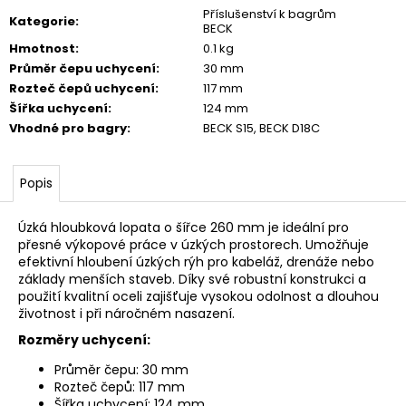
č
Příslušenství k bagrům
u
Kategorie
:
BECK
j
Hmotnost
:
0.1 kg
e
Průměr čepu uchycení
:
30 mm
m
Rozteč čepů uchycení
:
117 mm
e
Šířka uchycení
:
124 mm
Vhodné pro bagry
:
BECK S15, BECK D18C
Popis
Úzká hloubková lopata o šířce 260 mm je ideální pro
přesné výkopové práce v úzkých prostorech. Umožňuje
efektivní hloubení úzkých rýh pro kabeláž, drenáže nebo
základy menších staveb. Díky své robustní konstrukci a
použití kvalitní oceli zajišťuje vysokou odolnost a dlouhou
životnost i při náročném nasazení.
Rozměry uchycení:
Průměr čepu: 30 mm
Rozteč čepů: 117 mm
Šířka uchycení: 124 mm