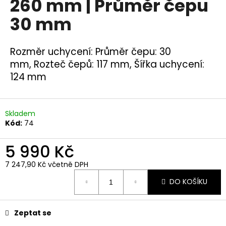
260 mm | Průměr čepu
a
30 mm
j
í
t
Rozměr uchycení:
Průměr čepu: 30
?
mm,
Rozteč čepů: 117 mm,
Šířka uchycení:
124 mm
Skladem
HLEDAT
Kód:
74
5 990 Kč
D
7 247,90 Kč včetně DPH
o
Měrná
p
DO KOŠÍKU
cena:
o
r
Zeptat se
u