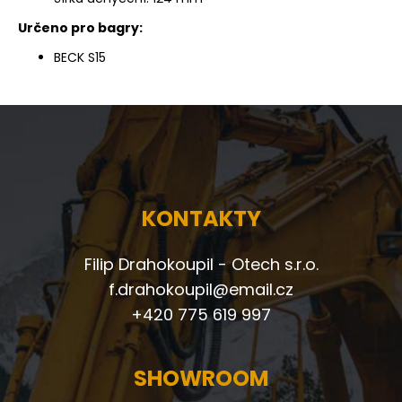
Určeno pro bagry:
BECK S15
KONTAKTY
Filip Drahokoupil - Otech s.r.o.
f.drahokoupil@email.cz
+420 775 619 997
SHOWROOM